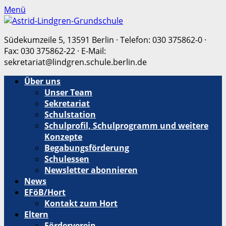
Menü
Südekumzeile 5, 13591 Berlin · Telefon: 030 375862-0 ·
Fax: 030 375862-22 · E-Mail:
sekretariat@lindgren.schule.berlin.de
Erstes
Zum
Über uns
Inhalt:
Unser Team
Menü
Sekretariat
Schulstation
Schulprofil, Schulprogramm und weitere
Konzepte
Begabungsförderung
Schulessen
Newsletter abonnieren
News
EFöB/Hort
Kontakt zum Hort
Eltern
Förderverein