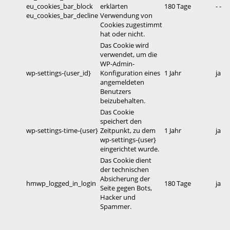
eu_cookies_bar_block
erklärten
180 Tage
- -
eu_cookies_bar_decline
Verwendung von
Cookies zugestimmt
hat oder nicht.
Das Cookie wird
verwendet, um die
WP-Admin-
wp-settings-{user_id}
Konfiguration eines
1 Jahr
ja
angemeldeten
Benutzers
beizubehalten.
Das Cookie
speichert den
wp-settings-time-{user}
Zeitpunkt, zu dem
1 Jahr
ja
wp-settings-{user}
eingerichtet wurde.
Das Cookie dient
der technischen
Absicherung der
hmwp_logged_in_login
180 Tage
ja
Seite gegen Bots,
Hacker und
Spammer.